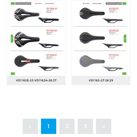
VD1162E-23 VD1162A-26 27
VD1162-27 28 29
«
1
2
3
»